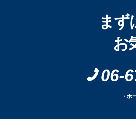
まず
お
06-6
ホ