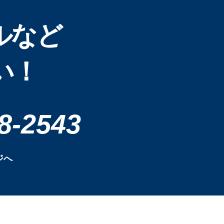
ルなど
い！
8-2543
ジへ