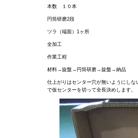
本数 １０本
円筒研磨2段
ツラ（端面）1ヶ所
全加工
作業工程
材料→旋盤→円筒研磨→旋盤→納品
仕上がりはセンター穴が無いようにしな
で仮センターを切って全長決めします。