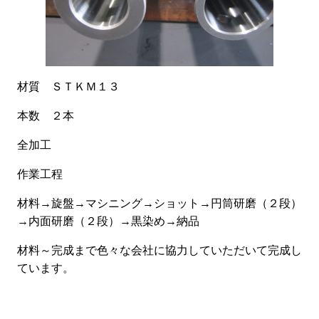
材質 ＳＴＫＭ１３
本数 ２本
全加工
作業工程
材料→旋盤→マシニング→ショット→円筒研磨（２段）
→内面研磨（２段）→黒染め→納品
材料～完成まで色々な会社に協力していただいて完成し
ています。